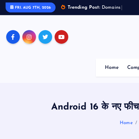
Trending Post:
D
o
m
a
i
n
s
o
f
A
r
t
FRI. AUG 7TH, 2026
Home
Comp
Android 16 के नए फीचर्
Home