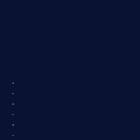
examples
Artificial Intelligence (AI) in Everyday Life – Detailed
Explanation with Examples
Full details of Applications of Artificial Intelligence (AI) in
Everyday Life with suitable example
Home
Computer science
COMPUTER
HTML
CSS
JAVA SCRIPT
PYTHON
UGC – NET