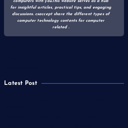
computers with you.This website serves as a hub
for insightful articles, practical tips, and engaging
discussions. csaccept share the different types of
computer technology contents for computer
related .
Privacy Policy
Term & Conditions
Latest Post
Full details of Sustainable Development Goals (SDGs) with
suitable example
Domains of Artificial Intelligence (AI) with suitable examples
Types of Artificial Intelligence (AI) full details with suitable