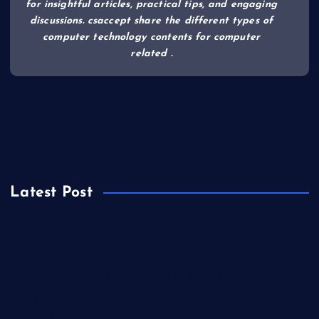
for insightful articles, practical tips, and engaging
discussions. csaccept share the different types of
computer technology contents for computer
related .
Privacy Policy
Term & Conditions
Latest Post
Full details of Sustainable Development Goals (SDGs) with
suitable example
Domains of Artificial Intelligence (AI) with suitable examples
Types of Artificial Intelligence (AI) full details with suitable
examples