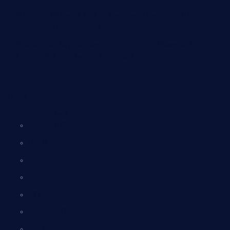
Artificial Intelligence (AI) in Everyday Life – Detailed
Explanation with Examples
Full details of Applications of Artificial Intelligence (AI) in
Everyday Life with suitable example
Home
Computer science
COMPUTER
HTML
CSS
JAVA SCRIPT
PYTHON
UGC – NET
DBMS