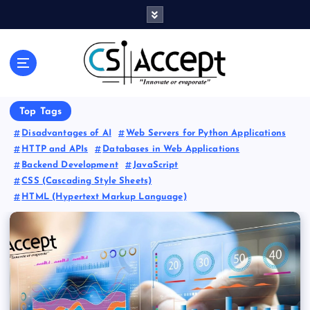
Innovate or Evaporate
Top Tags
Disadvantages of AI
Web Servers for Python Applications
HTTP and APIs
Databases in Web Applications
Backend Development
JavaScript
CSS (Cascading Style Sheets)
HTML (Hypertext Markup Language)