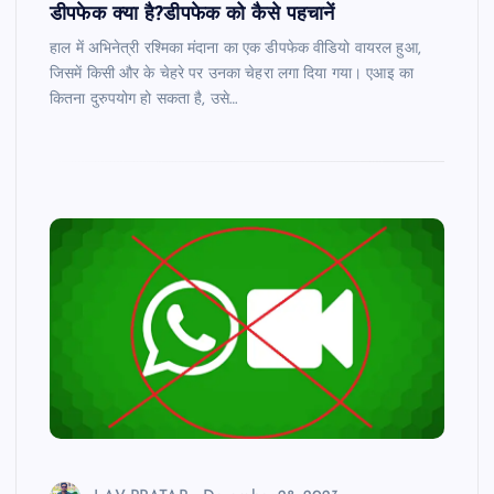
डीपफेक क्या है?डीपफेक को कैसे पहचानें
हाल में अभिनेत्री रश्मिका मंदाना का एक डीपफेक वीडियो वायरल हुआ,
जिसमें किसी और के चेहरे पर उनका चेहरा लगा दिया गया। एआइ का
कितना दुरुपयोग हो सकता है, उसे…